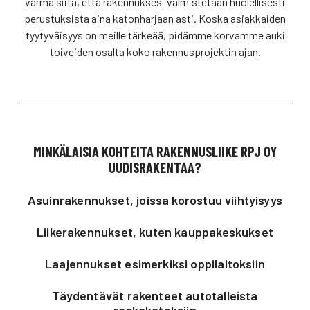
varma siitä, että rakennuksesi valmistetaan huolellisesti
perustuksista aina katonharjaan asti. Koska asiakkaiden
tyytyväisyys on meille tärkeää, pidämme korvamme auki
toiveiden osalta koko rakennusprojektin ajan.
MINKÄLAISIA KOHTEITA RAKENNUSLIIKE RPJ OY
UUDISRAKENTAA?
Asuinrakennukset, joissa korostuu viihtyisyys
Liikerakennukset, kuten kauppakeskukset
Laajennukset esimerkiksi oppilaitoksiin
Täydentävät rakenteet autotalleista