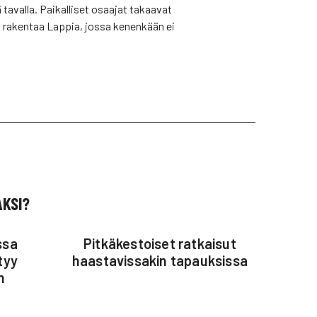
tavalla. Paikalliset osaajat takaavat
 rakentaa Lappia, jossa kenenkään ei
AKSI?
ssa
Pitkäkestoiset ratkaisut
tyy
haastavissakin tapauksissa
n