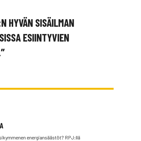
:N HYVÄN SISÄILMAN
SISSA ESIINTYVIEN
.”
TA
uosikymmenen energiansäästöt? RPJ:llä