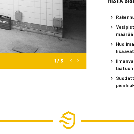
MISTÄ SI
Rakennuk
Vesipis
määrää
Huolima
lisäävä
1 / 3
Ilmanva
laatuun
Suodatt
pienhiu