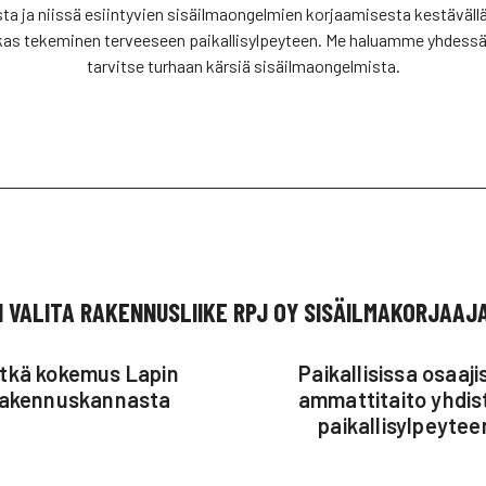
 ja niissä esiintyvien sisäilmaongelmien korjaamisesta kestävällä 
kas tekeminen terveeseen paikallisylpeyteen. Me haluamme yhdessä
tarvitse turhaan kärsiä sisäilmaongelmista.
I VALITA RAKENNUSLIIKE RPJ OY SISÄILMAKORJAAJ
itkä kokemus Lapin
Paikallisissa osaaji
rakennuskannasta
ammattitaito yhdis
paikallisylpeytee