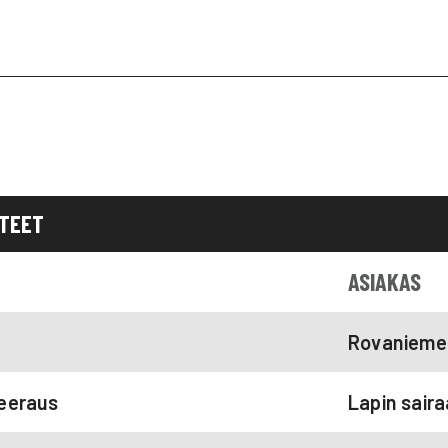
HTEET
ASIAKAS
Rovanieme
neeraus
Lapin saira