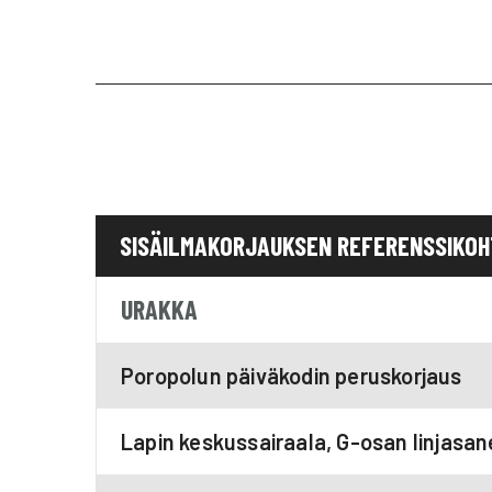
SISÄILMAKORJAUKSEN REFERENSSIKO
URAKKA
Poropolun päiväkodin peruskorjaus
Lapin keskussairaala, G-osan linjasa