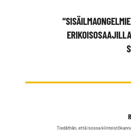
“SISÄILMAONGELMIE
ERIKOISOSAAJILLA
S
R
Tiedäthän, että isossa kiinteistökan