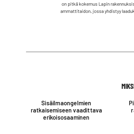
on pitkä kokemus Lapin rakennuksista
ammattitaidon, jossa yhdistyy laadu
MIKS
Sisäilmaongelmien
P
ratkaisemiseen vaadittava
erikoisosaaminen