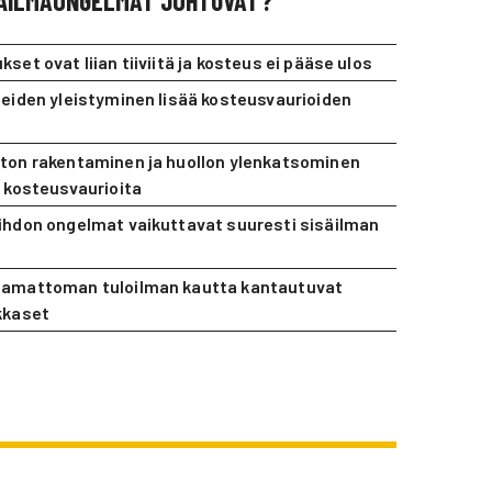
SÄILMAONGELMAT JOHTUVAT?
set ovat liian tiiviitä ja kosteus ei pääse ulos
teiden yleistyminen lisää kosteusvaurioiden
ton rakentaminen ja huollon ylenkatsominen
t kosteusvaurioita
ihdon ongelmat vaikuttavat suuresti sisäilman
amattoman tuloilman kautta kantautuvat
kkaset