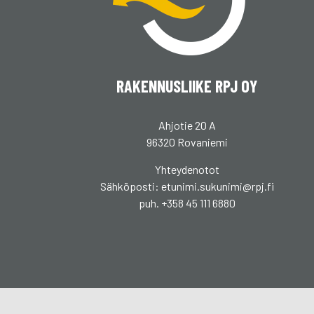
RAKENNUSLIIKE RPJ OY
Ahjotie 20 A
96320 Rovaniemi
Yhteydenotot
Sähköposti: etunimi.sukunimi@rpj.fi
puh. +358 45 111 6880