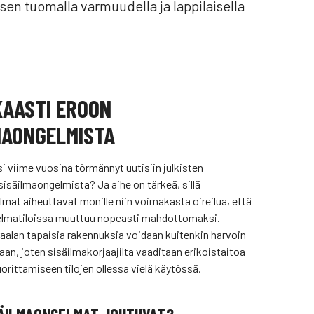
en tuomalla varmuudella ja lappilaisella
AASTI EROON
MAONGELMISTA
si viime vuosina törmännyt uutisiin julkisten
isäilmaongelmista? Ja aihe on tärkeä, sillä
mat aiheuttavat monille niin voimakasta oireilua, että
elmatiloissa muuttuu nopeasti mahdottomaksi.
raalan tapaisia rakennuksia voidaan kuitenkin harvoin
an, joten sisäilmakorjaajilta vaaditaan erikoistaitoa
orittamiseen tilojen ollessa vielä käytössä.