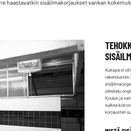
me haastavatkin sisäilmakorjaukset vankan kokemuks
TEHOKK
SISÄIL
Kukapa ei oli
rakennusten s
sisäilmaongel
oleskelu ong
Koulun ja sai
sulkea kokona
korjausten su