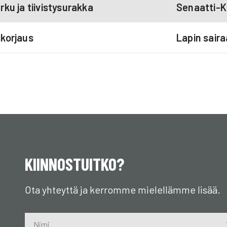
ku ja tiivistysurakka
Senaatti-Ki
skorjaus
Lapin saira
KIINNOSTUITKO?
Ota yhteyttä ja kerromme mielellämme lisää.